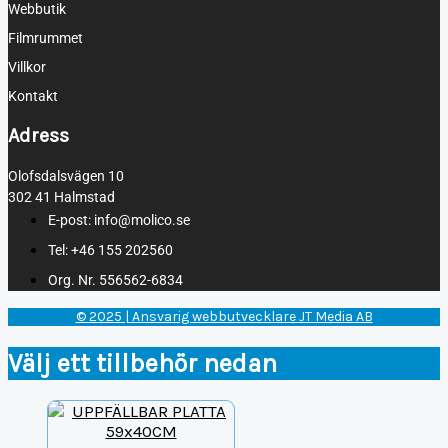
Webbutik
Filmrummet
Villkor
Kontakt
Adress
Olofsdalsvägen 10
302 41 Halmstad
E-post: info@molico.se
Tel: +46 155 202560
Org. Nr. 556562-6834
© 2025 | Ansvarig webbutvecklare JT Media AB
Välj ett tillbehör nedan