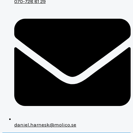
070-728 81 29
daniel.harnesk@molico.se