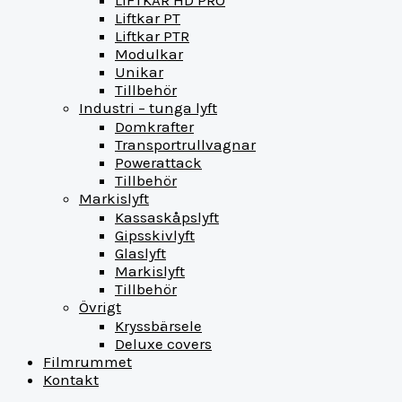
LIFTKAR HD PRO
Liftkar PT
Liftkar PTR
Modulkar
Unikar
Tillbehör
Industri – tunga lyft
Domkrafter
Transportrullvagnar
Powerattack
Tillbehör
Markislyft
Kassaskåpslyft
Gipsskivlyft
Glaslyft
Markislyft
Tillbehör
Övrigt
Kryssbärsele
Deluxe covers
Filmrummet
Kontakt