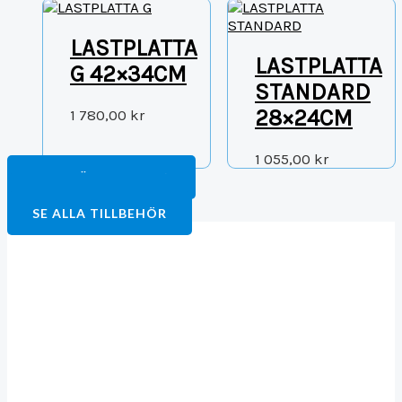
LASTPLATTA
LASTPLATTA
G 42×34CM
STANDARD
28×24CM
1 780,00
kr
1 055,00
kr
FORTSÄTT HANDLA
TILL BETALNING
SE ALLA TILLBEHÖR