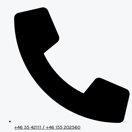
Hoppa
UPPFÄLLBAR
till
PLATTA
innehåll
59x40CM
mängd
+46 35 42111 / +46 155 202560