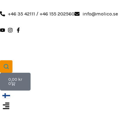
Hoppa
till
+46 35 42111 / +46 155 202560
info@molico.se
innehåll
Varukorg
0,00
kr
0