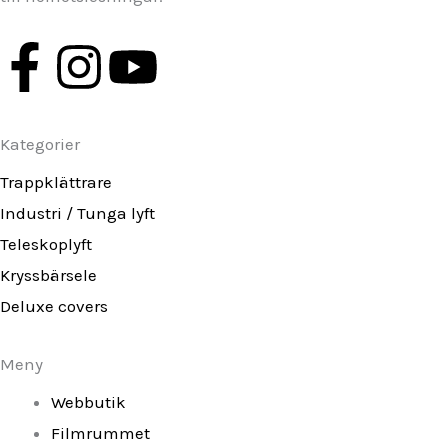
F
I
Y
a
n
o
Kategorier
c
s
u
Trappklättrare
e
t
t
Industri / Tunga lyft
Teleskoplyft
b
a
u
Kryssbärsele
o
g
b
Deluxe covers
o
r
e
Meny
k
a
Webbutik
Filmrummet