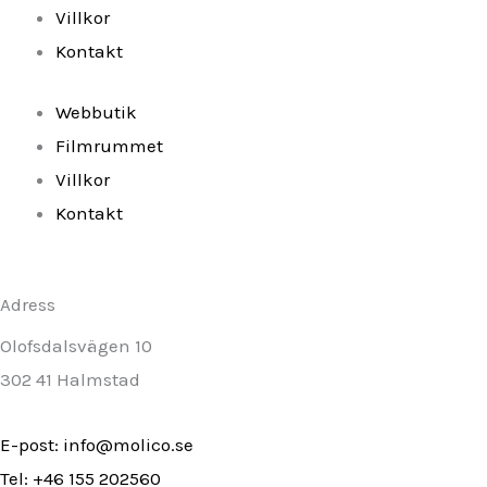
-
m
Villkor
Kontakt
f
Webbutik
Filmrummet
Villkor
Kontakt
Adress
Olofsdalsvägen 10
302 41 Halmstad
E-post: info@molico.se
Tel: +46 155 202560