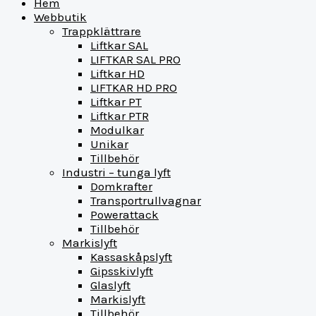
Hem
Webbutik
Trappklättrare
Liftkar SAL
LIFTKAR SAL PRO
Liftkar HD
LIFTKAR HD PRO
Liftkar PT
Liftkar PTR
Modulkar
Unikar
Tillbehör
Industri – tunga lyft
Domkrafter
Transportrullvagnar
Powerattack
Tillbehör
Markislyft
Kassaskåpslyft
Gipsskivlyft
Glaslyft
Markislyft
Tillbehör