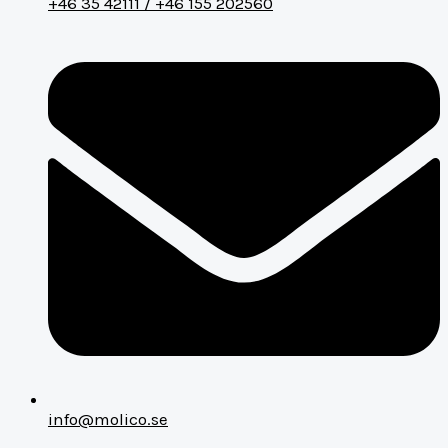
+46 35 42111 / +46 155 202560
info@molico.se