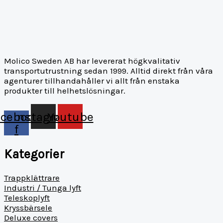
Molico Sweden AB har levererat högkvalitativ
transportutrustning sedan 1999. Alltid direkt från våra
agenturer tillhandahåller vi allt från enstaka
produkter till helhetslösningar.
acebook-
Instagram
Youtube
f
Kategorier
Trappklättrare
Industri / Tunga lyft
Teleskoplyft
Kryssbärsele
Deluxe covers