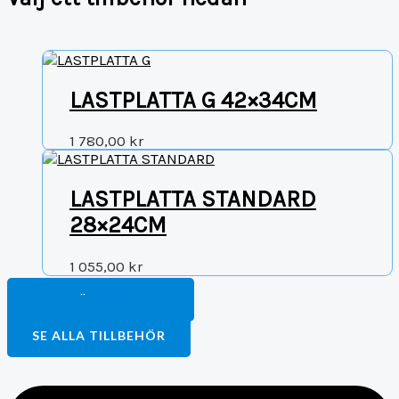
LASTPLATTA G 42×34CM
1 780,00
kr
LASTPLATTA STANDARD
28×24CM
1 055,00
kr
FORTSÄTT HANDLA
TILL BETALNING
SE ALLA TILLBEHÖR