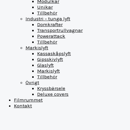
Modulkar
Unikar
Tillbehör
Industri – tunga lyft
Domkrafter
Transportrullvagnar
Powerattack
Tillbehör
Markislyft
Kassaskåpslyft
Gipsskivlyft
Glaslyft
Markislyft
Tillbehör
Övrigt
Kryssbärsele
Deluxe covers
Filmrummet
Kontakt