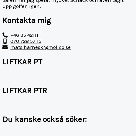
5åren har jag spelat mycket Schack och även tagit
upp golfen igen.
Kontakta mig
+46 35 42111
070 728 57 15
mats.harnesk@molico.se
LIFTKAR PT
LIFTKAR PTR
Du kanske också söker: