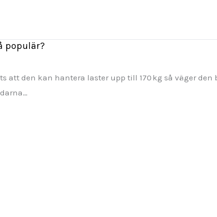
så populär?
s att den kan hantera laster upp till 170 kg så väger de
ändarna…