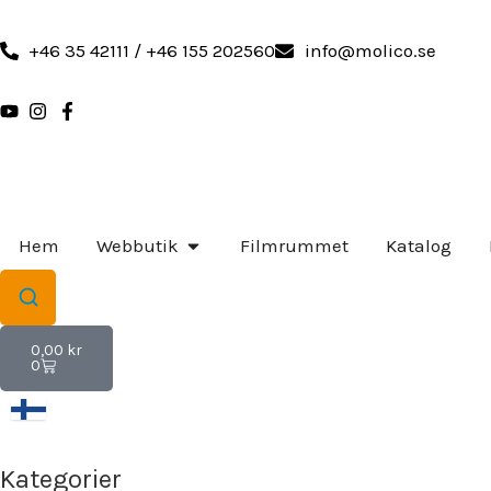
Hoppa
till
+46 35 42111 / +46 155 202560
info@molico.se
innehåll
ÖPPNA WEBBUTIK
Hem
Webbutik
Filmrummet
Katalog
Varukorg
0,00
kr
0
Kategorier