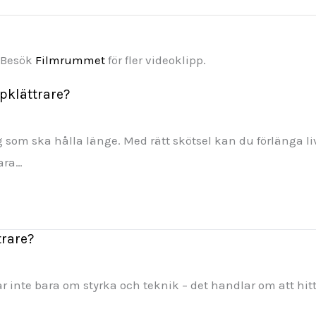
. Besök
Filmrummet
för fler videoklipp.
pklättrare?
g som ska hålla länge. Med rätt skötsel kan du förlänga l
ara…
trare?
lar inte bara om styrka och teknik – det handlar om att hit