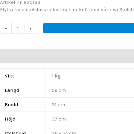
Artikel nr: 930183
Flytta hela stolslass säkert och enkelt med vår nya Stolsh
STOLSHÅLLARE
-
+
mängd
Ytterligare information
Film
Kunskapsbank
Vikt
1 kg
Längd
56 cm
Bredd
31 cm
Höjd
37 cm
stolshöjd
36 – 54 cm