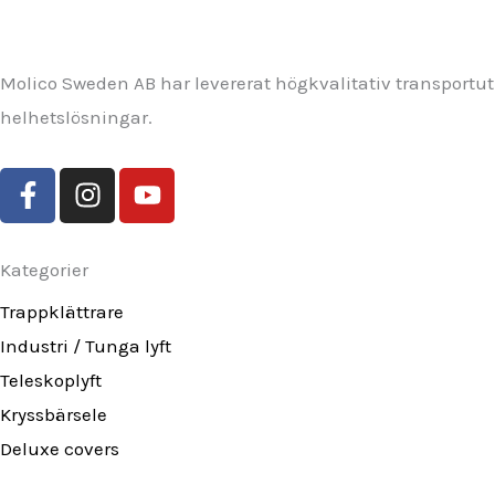
Molico Sweden AB har levererat högkvalitativ transportutru
helhetslösningar.
F
I
Y
a
n
o
c
s
u
e
t
t
Kategorier
b
a
u
Trappklättrare
o
g
b
o
r
e
Industri / Tunga lyft
k
a
Teleskoplyft
-
m
Kryssbärsele
f
Deluxe covers