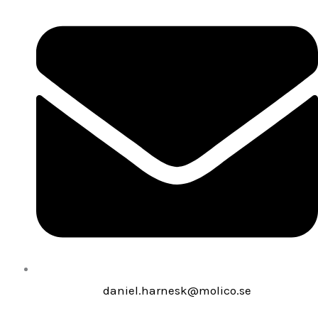
daniel.harnesk@molico.se