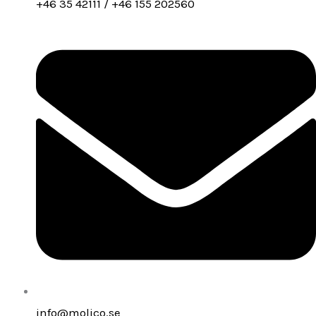
+46 35 42111 / +46 155 202560
info@molico.se