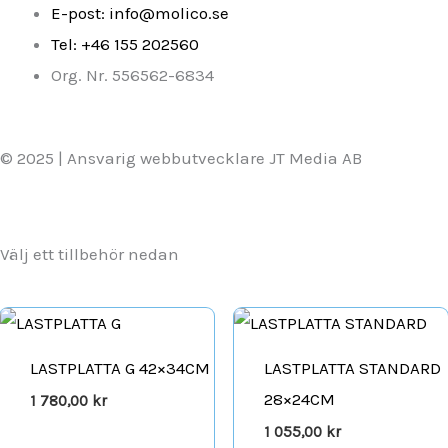
E-post: info@molico.se
Tel: +46 155 202560
Org. Nr. 556562-6834
© 2025 | Ansvarig webbutvecklare JT Media AB
Välj ett tillbehör nedan
LASTPLATTA G 42×34CM
LASTPLATTA STANDARD
28×24CM
1 780,00
kr
1 055,00
kr