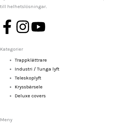
till helhetslösningar.
F
I
Y
a
n
o
Kategorier
c
s
u
Trappklättrare
e
t
t
Industri / Tunga lyft
Teleskoplyft
b
a
u
Kryssbärsele
o
g
b
Deluxe covers
o
r
e
Meny
k
a