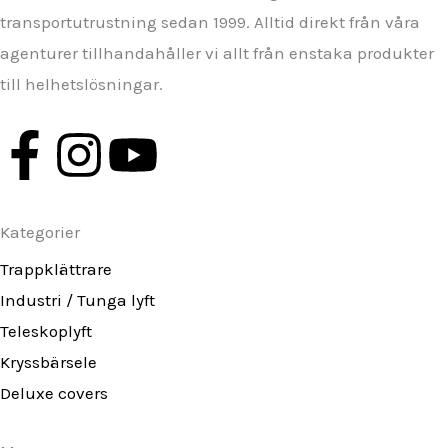
transportutrustning sedan 1999. Alltid direkt från våra
agenturer tillhandahåller vi allt från enstaka produkter
till helhetslösningar.
F
I
Y
a
n
o
Kategorier
c
s
u
Trappklättrare
e
t
t
Industri / Tunga lyft
Teleskoplyft
b
a
u
Kryssbärsele
o
g
b
Deluxe covers