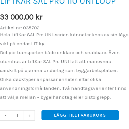
LIFTKAR SAL PRO 110 UNI LOOP
33 000,00
kr
Artikel nr: 035702
Hela LiftKar SAL Pro UNI-serien kännetecknas av sin låga
vikt på endast 17 kg.
Det gör transporten både enklare och snabbare. Även
utomhus är LiftKar SAL Pro UNI lätt att manövrera,
särskilt på ojämna underlag som byggarbetsplatser.
Olika däcktyper anpassar enheten efter olika
användningsförhållanden. Två handtagsvarianter finns
att välja mellan – bygelhandtag eller pistolgrepp.
LIFTKAR
-
+
LÄGG TILL I VARUKORG
SAL