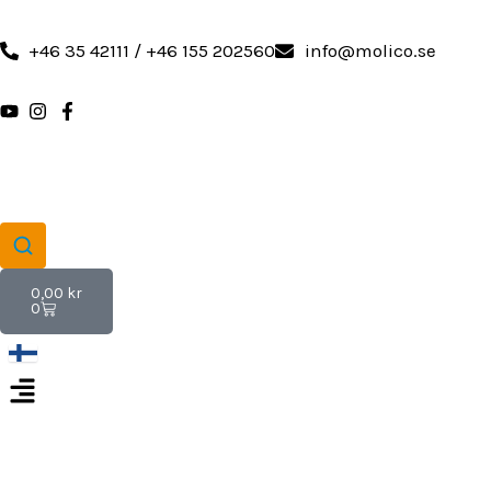
Hoppa
till
+46 35 42111 / +46 155 202560
info@molico.se
innehåll
Varukorg
0,00
kr
0