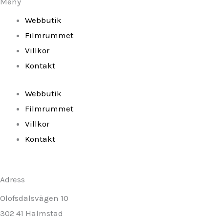
o
r
e
Meny
k
a
Webbutik
Filmrummet
-
m
Villkor
Kontakt
f
Webbutik
Filmrummet
Villkor
Kontakt
Adress
Olofsdalsvägen 10
302 41 Halmstad