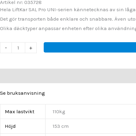
Artikel nr: 035728
Hela LiftKar SAL Pro UNI-serien kännetecknas av sin låga 
Det gör transporten både enklare och snabbare. Även uto
Olika däcktyper anpassar enheten efter olika användnings
LIFTKAR
-
+
SAL
PRO
110
Beskrivning
Ytterligare information
Jämför
Film
UNI
Se bruksanvisning
PISTOL
mängd
Max lastvikt
110kg
Höjd
153 cm