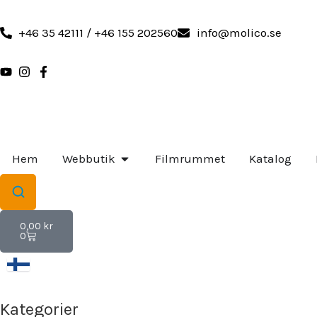
Hoppa
till
+46 35 42111 / +46 155 202560
info@molico.se
innehåll
ÖPPNA WEBBUTIK
Hem
Webbutik
Filmrummet
Katalog
Varukorg
0,00
kr
0
Kategorier