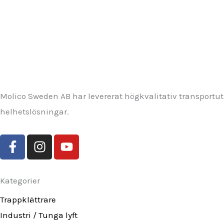
Molico Sweden AB har levererat högkvalitativ transportutru
helhetslösningar.
F
I
Y
a
n
o
c
s
u
e
t
t
Kategorier
b
a
u
Trappklättrare
o
g
b
o
r
e
Industri / Tunga lyft