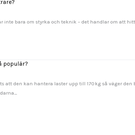
trare?
lar inte bara om styrka och teknik – det handlar om att hit
så populär?
s att den kan hantera laster upp till 170 kg så väger de
ändarna…