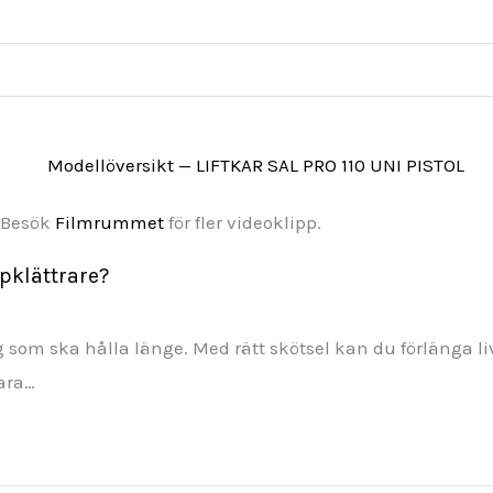
. Besök
Filmrummet
för fler videoklipp.
pklättrare?
g som ska hålla länge. Med rätt skötsel kan du förlänga l
ara…