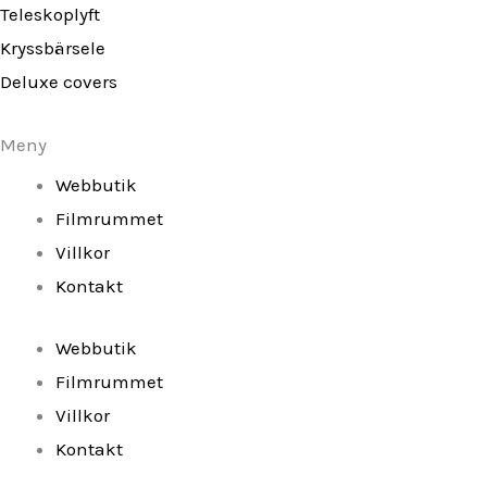
k
a
Teleskoplyft
-
m
Kryssbärsele
f
Deluxe covers
Meny
Webbutik
Filmrummet
Villkor
Kontakt
Webbutik
Filmrummet
Villkor
Kontakt