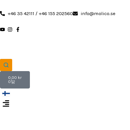
Hoppa
till
+46 35 42111 / +46 155 202560
info@molico.se
innehåll
Varukorg
0,00
kr
0