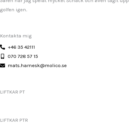
5åren har jag spelat mycket Schack och även tagit upp
golfen igen.
Kontakta mig
+46 35 42111
070 728 57 15
mats.harnesk@molico.se
LIFTKAR PT
LIFTKAR PTR