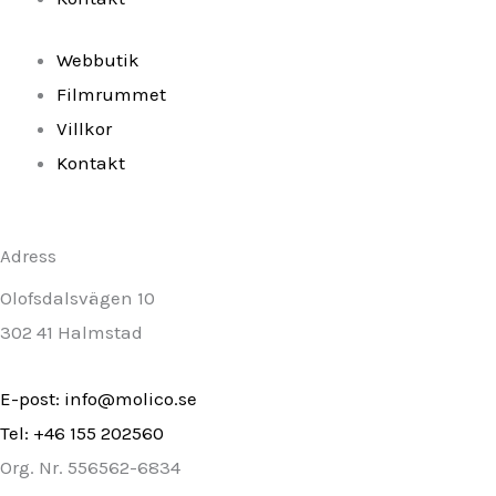
f
Webbutik
Filmrummet
Villkor
Kontakt
Adress
Olofsdalsvägen 10
302 41 Halmstad
E-post: info@molico.se
Tel: +46 155 202560
Org. Nr. 556562-6834