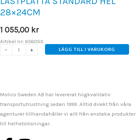
LASTPLATTA STANDARD HEL
28×24CM
1 055,00
kr
Artikel nr: 936053
LASTPLATTA
-
+
LÄGG TILL I VARUKORG
STANDARD
HEL
28×24CM
mängd
Molico Sweden AB har levererat högkvalitativ
transportutrustning sedan 1999. Alltid direkt från våra
agenturer tillhandahåller vi allt från enstaka produkter
till helhetslösningar.