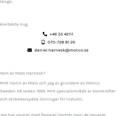
länge.
Kontakta mig
+46 35 42111
070-728 81 29
daniel.harnesk@molico.se
Vem är Mats Harnesk?
Mitt namn är Mats och jag är grundare av Molico
Sweden AB sedan 1999. Mitt specialområde är Domkrafter
och skräddarsydda lösningar för Industri.
Jag har sysslat med flertalet idrotter men de senaste