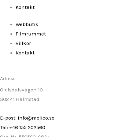
Kontakt
f
Webbutik
Filmrummet
Villkor
Kontakt
Adress
Olofsdalsvägen 10
302 41 Halmstad
E-post: info@molico.se
Tel: +46 155 202560
Org. Nr. 556562-6834