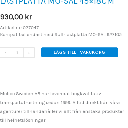
LASTPLATTA MO-SAL 45×18CM
930,00
kr
Artikel nr: 027047
Kompatibel endast med Rull-lastplatta MO-SAL 927105
LASTPLATTA
-
+
LÄGG TILL I VARUKORG
MO-
SAL
45×18CM
mängd
Molico Sweden AB har levererat högkvalitativ
transportutrustning sedan 1999. Alltid direkt från våra
agenturer tillhandahåller vi allt från enstaka produkter
till helhetslösningar.