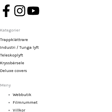
F
I
Y
a
n
o
Kategorier
c
s
u
Trappklättrare
e
t
t
Industri / Tunga lyft
Teleskoplyft
b
a
u
Kryssbärsele
o
g
b
Deluxe covers
o
r
e
Meny
k
a
Webbutik
Filmrummet
-
m
Villkor