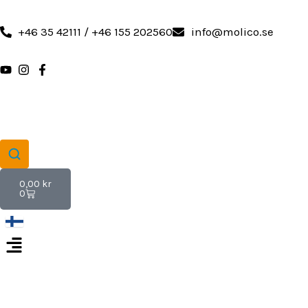
Hoppa
till
+46 35 42111 / +46 155 202560
info@molico.se
innehåll
Varukorg
0,00
kr
0