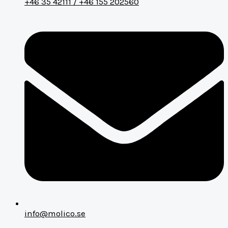
+46 35 42111 / +46 155 202560
info@molico.se