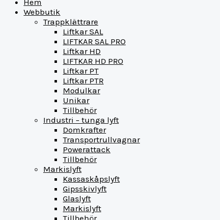
Hem
Webbutik
Trappklättrare
Liftkar SAL
LIFTKAR SAL PRO
Liftkar HD
LIFTKAR HD PRO
Liftkar PT
Liftkar PTR
Modulkar
Unikar
Tillbehör
Industri – tunga lyft
Domkrafter
Transportrullvagnar
Powerattack
Tillbehör
Markislyft
Kassaskåpslyft
Gipsskivlyft
Glaslyft
Markislyft
Tillbehör