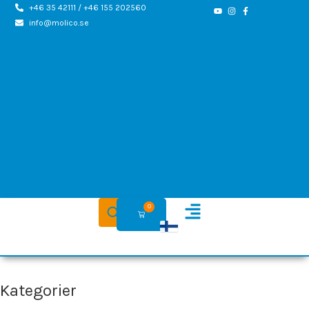
Hoppa
+46 35 42111 / +46 155 202560
info@molico.se
till
innehåll
0
Varukorg
Kategorier