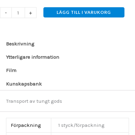
GKS-
-
+
LÄGG TILL I VARUKORG
PERFEKT
F30
TRANSPORTRULLVAGN
Beskrivning
30T
Ytterligare information
mängd
Film
Kunskapsbank
Transport av tungt gods
Förpackning
1 styck/förpackning