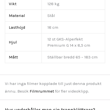
Vikt
128 kg
Material
Stål
Lasthöjd
18 cm
12 st GKS-Alperfekt
Hjul
Premium G 14 x 8,5 cm
Mått
Ställbar bredd 65 – 183 cm
Vi har inga filmer kopplade till just denna produkt
ännu. Besök
Filmrummet
för fler videoklipp.
Hur underhåller man sin trappklättrare?